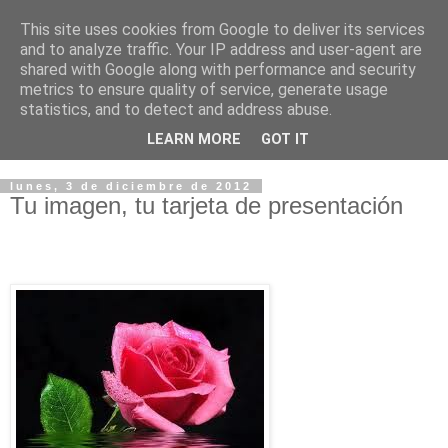
This site uses cookies from Google to deliver its services
LA PELUQUERIA EN UN
and to analyze traffic. Your IP address and user-agent are
shared with Google along with performance and security
MUNDO GLOBAL
metrics to ensure quality of service, generate usage
statistics, and to detect and address abuse.
Filosofando en la peluquería.....
LEARN MORE
GOT IT
lunes, 3 de diciembre de 2012
Tu imagen, tu tarjeta de presentación